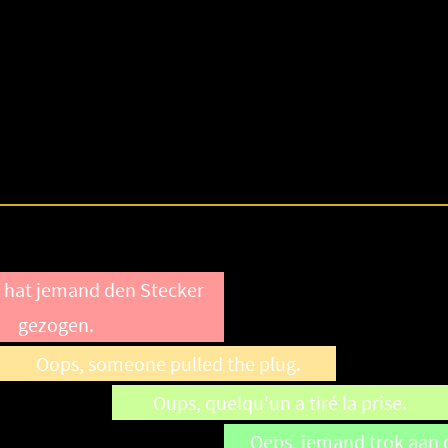
 hat jemand den Stecker
gezogen.
Oops, someone pulled the plug.
Oups, quelqu'un a tiré la prise.
Oeps, iemand trok aan d