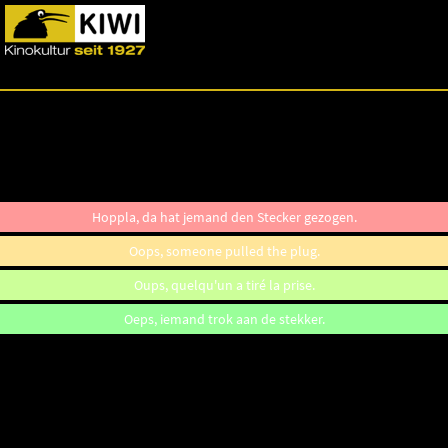
Hoppla, da hat jemand den Stecker gezogen.
Oops, someone pulled the plug.
Oups, quelqu'un a tiré la prise.
Oeps, iemand trok aan de stekker.