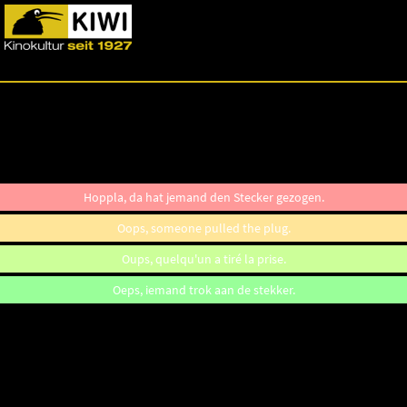
Hoppla, da hat jemand den Stecker gezogen.
Oops, someone pulled the plug.
Oups, quelqu'un a tiré la prise.
Oeps, iemand trok aan de stekker.