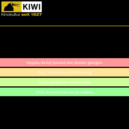
Hoppla, da hat jemand den Stecker gezogen.
Oops, someone pulled the plug.
Oups, quelqu'un a tiré la prise.
Oeps, iemand trok aan de stekker.