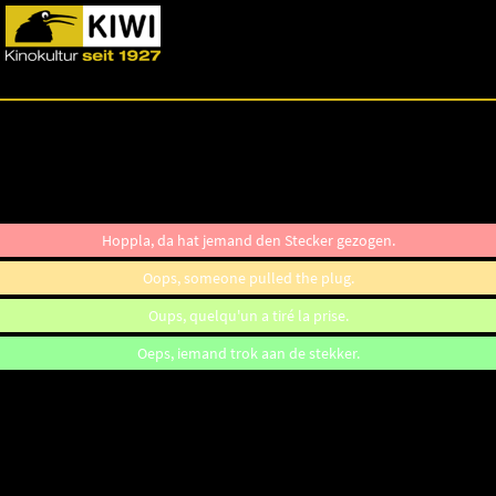
Hoppla, da hat jemand den Stecker gezogen.
Oops, someone pulled the plug.
Oups, quelqu'un a tiré la prise.
Oeps, iemand trok aan de stekker.