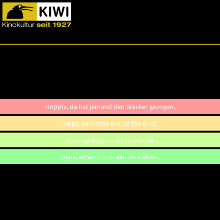
Hoppla, da hat jemand den Stecker gezogen.
Oops, someone pulled the plug.
Oups, quelqu'un a tiré la prise.
Oeps, iemand trok aan de stekker.